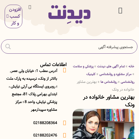
افزودن
کسب
 و بیمه
ی و آرایش
گاه و خوراکی
ر خدمات
ی و سلامت
ش و سرگرمی
اسیون و ساختمان
و کار
اطلاعات تماس
»
مام آگهی های دیدنت
پزشکی و سلامت
آدرس مطب 1: خیابان ولی عصر,
»
شاوره و روانشناسی
کلینیک
بالاتر از ونک، نرسیده به پارک ملت
»
»
بهترین مشاور
سی
روانشناس ها
؛ روبروی ایستگاه بی آرتی نیایش ،
 در ونک
ابتدای بهرامی پلاک 81، مجتمع
ن مشاور خانواده در
پزشکی نیایش، واحد 8 ؛ مرکز
مشاوره سپیدارمهر
02188208364
02188202476