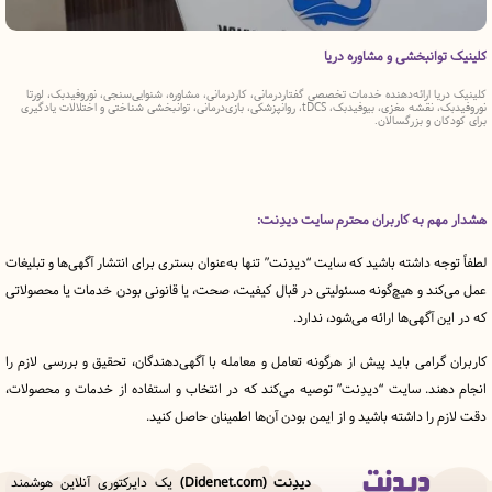
نبخشی و مشاوره دریا‌‌
دکتر حامد 
ا ارائه‌دهنده خدمات تخصصی گفتاردرمانی، کاردرمانی، مشاوره، شنوایی‌سنجی، نوروفیدبک، لورتا
دکتر حامد نق
نوروفیدبک، نقشه مغزی، بیوفیدبک، tDCS، روانپزشکی، بازی‌درمانی، توانبخشی شناختی و اختلالات یادگیری
درمانی و خان
 و بزرگسالان.
 به کاربران محترم سایت دیدِنت:
ه داشته باشید که سایت “دیدِنت” تنها به‌عنوان بستری برای انتشار آگهی‌ها و تبلیغات
د و هیچ‌گونه مسئولیتی در قبال کیفیت، صحت، یا قانونی بودن خدمات یا محصولاتی
آگهی‌ها ارائه می‌شود، ندارد.
رامی باید پیش از هرگونه تعامل و معامله با آگهی‌دهندگان، تحقیق و بررسی لازم را
ند. سایت “دیدِنت” توصیه می‌کند که در انتخاب و استفاده از خدمات و محصولات،
را داشته باشید و از ایمن بودن آن‌ها اطمینان حاصل کنید.
دیدِنت (Didenet.com)
یک دایرکتوری آنلاین هوشمند