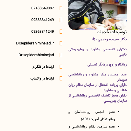
02188649087
09353841249
ات خدمات
09363841249
پیده رحیمی نژاد
Drsepiderahiminejad.ir
 تخصصی مشاوره و روان‌درمانی
Dr.sepiderahiminejad
 و زوج درمانگر تحليلي
ارتباط در تلگرام
وسس مرکز مشاوره و روانشناسی
ارتباط در واتساپ
روانه‌ اشتغال از سازمان نظام روان
و مشاوره
مجوز کلینیک تخصصی روانشناسی از
 بهزيستي
عضو انجمن روانشناسان و
روانپزشکان آمریکا (APA)
عضو سازمان نظام روانشناسی و