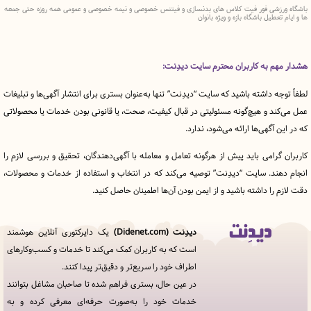
زشی فور فیت کلاس های بدنسازی و فیتنس خصوصی و نیمه خصوصی و عمومی همه روزه حتی جمعه
طیل باشگاه بازه و ویژه بانوان
با بهره‌گیری 
 به کاربران محترم سایت دیدِنت:
ه داشته باشید که سایت “دیدِنت” تنها به‌عنوان بستری برای انتشار آگهی‌ها و تبلیغات
د و هیچ‌گونه مسئولیتی در قبال کیفیت، صحت، یا قانونی بودن خدمات یا محصولاتی
آگهی‌ها ارائه می‌شود، ندارد.
رامی باید پیش از هرگونه تعامل و معامله با آگهی‌دهندگان، تحقیق و بررسی لازم را
ند. سایت “دیدِنت” توصیه می‌کند که در انتخاب و استفاده از خدمات و محصولات،
را داشته باشید و از ایمن بودن آن‌ها اطمینان حاصل کنید.
دیدِنت (Didenet.com)
یک دایرکتوری آنلاین هوشمند
قوانین
است که به کاربران کمک می‌کند تا خدمات و کسب‌وکارهای
و
اطراف خود را سریع‌تر و دقیق‌تر پیدا کنند.
مقررات
در
در عین حال، بستری فراهم شده تا صاحبان مشاغل بتوانند
دیدِنت
خدمات خود را به‌صورت حرفه‌ای معرفی کرده و به