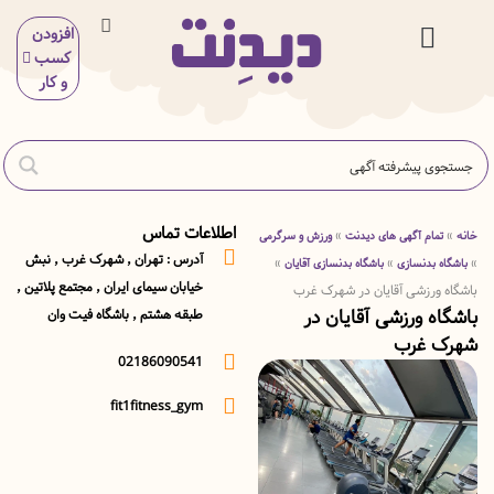
افزودن
کسب
 و بیمه
ی و آرایش
گاه و خوراکی
ر خدمات
ی و سلامت
ش و سرگرمی
اسیون و ساختمان
و کار
اطلاعات تماس
»
مام آگهی های دیدنت
ورزش و سرگرمی
آدرس : تهران ٬ شهرک غرب ٬ نبش
»
»
 بدنسازی
باشگاه بدنسازی آقایان
خیابان سیمای ایران ٬ مجتمع پلاتین ٬
ورزشی آقایان در شهرک غرب
ه ورزشی آقایان در
طبقه هشتم ٬ باشگاه فیت وان
 غرب
02186090541
fit1fitness_gym