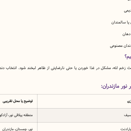
دیمی
یا سالمندان
دهان
دندان مصنوعی
یم؟
م لثه، مشکل در غذا خوردن یا حتی نارضایتی از ظاهر لبخند شود. انتخاب دندانس
 نور مازندران:
زی
توضیح یا محل تقریبی
 سیف
منطقه ییلاقی نور، آزادک
بارادنت
نور، چمستان، مازندران