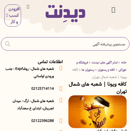
افزودن
کسب
 و بیمه
ی و آرایش
گاه و خوراکی
ر خدمات
ی و سلامت
ش و سرگرمی
اسیون و ساختمان
و کار
اطلاعات تماس
»
مام آگهی های دیدنت
فروشگاه و
شعبه های شمال : روشا/Exp : جنب
»
»
کافه
کافه و رستوران
رستوران ها
ورودی لواسانی
 شعبه شمال تهران
ویونا | شعبه های شمال
02125714114
شعبه های شمال : ارگ : میدان
تجریش، ابتدای خ سعدآباد
02122396288