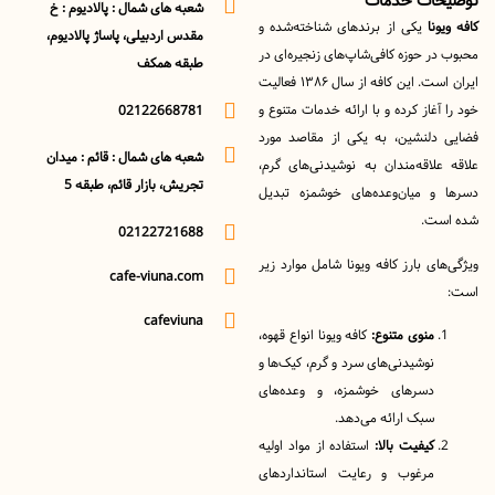
ات خدمات
شعبه های شمال : پالادیوم : خ
نا
یکی از برندهای شناخته‌شده و
مقدس اردبیلی، پاساژ پالادیوم،
ر حوزه کافی‌شاپ‌های زنجیره‌ای در
طبقه همکف
ایران است. این کافه از سال ۱۳۸۶ فعالیت
آغاز کرده و با ارائه خدمات متنوع و
02122668781
دلنشین، به یکی از مقاصد مورد
شعبه های شمال : قائم : میدان
لاقه‌مندان به نوشیدنی‌های گرم،
تجریش، بازار قائم، طبقه 5
و میان‌وعده‌های خوشمزه تبدیل
ت.
02122721688
ای بارز کافه ویونا شامل موارد زیر
cafe-viuna.com
cafeviuna
منوی متنوع:
کافه ویونا انواع قهوه،
نوشیدنی‌های سرد و گرم، کیک‌ها و
دسرهای خوشمزه، و وعده‌های
سبک ارائه می‌دهد.
کیفیت بالا:
استفاده از مواد اولیه
مرغوب و رعایت استانداردهای