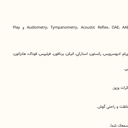
انجام تست‌های پیشرفته شامل Audiometry، Tympanometry، Acoustic Reflex، OAE، AABR و Play
‌ام، ادیوسرویس، رکستون، استارکی، اتیکن، برنافون، فیلیپس، فوناک، هانزاتون،
ی.
ثرات وزوز.
اظت و راحتی گوش.
 سمعک شما.