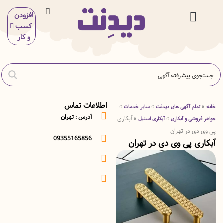
افزودن
کسب
 و بیمه
ی و آرایش
گاه و خوراکی
ر خدمات
ی و سلامت
ش و سرگرمی
اسیون و ساختمان
و کار
اطلاعات تماس
»
»
مام آگهی های دیدنت
سایر خدمات
آدرس : تهران
»
»
آبکاری
وشی و آبکاری
آبکاری استیل
ی در تهران
09355165856
ی پی وی دی در تهران