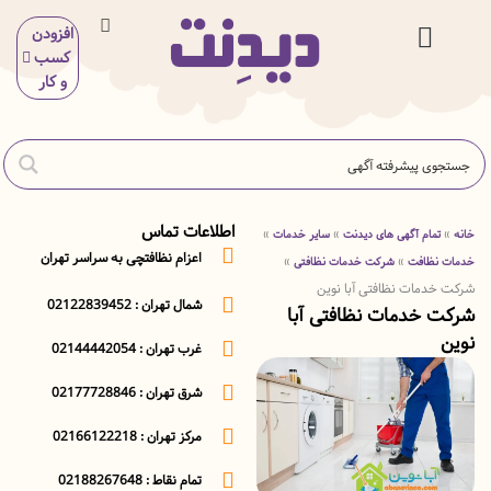
افزودن
کسب
 و بیمه
ی و آرایش
گاه و خوراکی
ر خدمات
ی و سلامت
ش و سرگرمی
اسیون و ساختمان
و کار
اطلاعات تماس
»
»
مام آگهی های دیدنت
سایر خدمات
اعزام نظافتچی به سراسر تهران
»
»
نظافت
شرکت خدمات نظافتی
دمات نظافتی آبا نوین
شمال تهران : 02122839452
خدمات نظافتی آبا
غرب تهران : 02144442054
شرق تهران : 02177728846
مرکز تهران : 02166122218
تمام نقاط : 02188267648