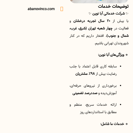
ات خدمات
abanovinco.com
 خدماتی آبا نوین
✨
ش از
۲۰ سال تجربه درخشان
و
 در
چهار شعبه تهران (شرق، غرب،
 جنوب)
، افتخار داریم که در کنار
ن تهرانی باشیم.
ی‌های آبا نوین:
سابقه کاری قابل اعتماد با جلب
رضایت بیش از
۹۸٪ مشتریان
برخورداری از نیروهای حرفه‌ای،
آموزش‌دیده و
صددرصد تضمینی
ارائه خدمات سریع، منظم و
مطابق با استانداردهای روز
ت ما شامل: